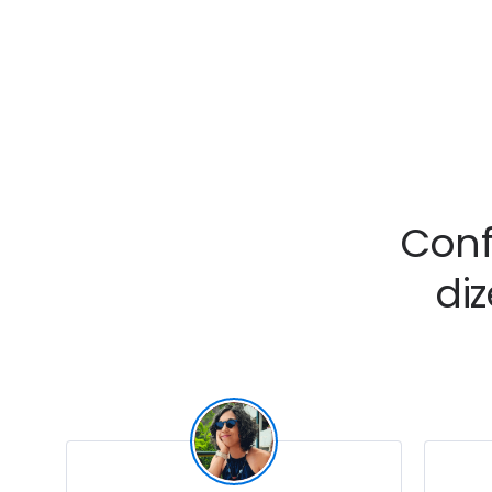
Conf
di