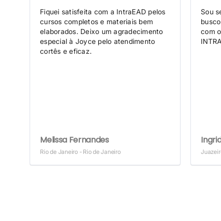
Fiquei satisfeita com a IntraEAD pelos
Sou se
cursos completos e materiais bem
busco
no
elaborados. Deixo um agradecimento
com o
especial à Joyce pelo atendimento
INTRA
ção
cortês e eficaz.
Melissa Fernandes
Ingri
Rio de Janeiro - Rio de Janeiro
Juazeir