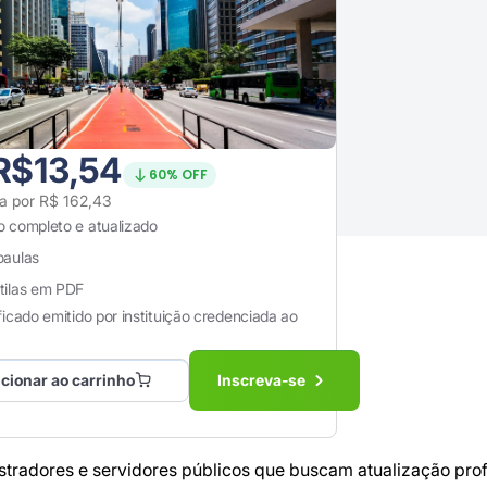
Bens Públicos
istância oferece uma análise detalhada sobre os bens públicos, abordando
e envolvem o uso de bens públicos por particulares, os conflitos de uso e as
ática, o curso visa proporcionar uma compreensão sólida sobre o
ada pelo MEC
Curso com videoaulas
R$13,54
60% OFF
ta por R$ 162,43
o completo e atualizado
oaulas
tilas em PDF
ficado emitido por instituição credenciada ao
cionar ao carrinho
Inscreva-se
radores e servidores públicos que buscam atualização profi