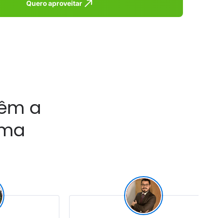
Quero aproveitar
têm a
rma