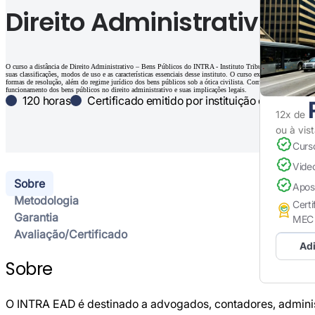
Direito Administrativo - 
O curso a distância de Direito Administrativo – Bens Públicos do INTRA - Instituto Tributário de Ensino a D
suas classificações, modos de uso e as características essenciais desse instituto. O curso explora as regras qu
formas de resolução, além do regime jurídico dos bens públicos sob a ótica civilista. Com uma abordagem pr
funcionamento dos bens públicos no direito administrativo e suas implicações legais.
120 horas
Certificado emitido por instituição credenci
12x de
ou à vis
Curs
Vide
Sobre
Apos
Metodologia
Certi
Garantia
MEC
Avaliação/Certificado
Adi
Sobre
O INTRA EAD é destinado a advogados, contadores, administ