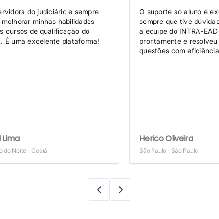
rvidora do judiciário e sempre
O suporte ao aluno é ex
 melhorar minhas habilidades
sempre que tive dúvida
s cursos de qualificação do
a equipe do INTRA-EAD
. É uma excelente plataforma!
prontamente e resolveu
questões com eficiência
d Lima
Herico Oliveira
o do Norte - Ceará
São Paulo - São Paulo