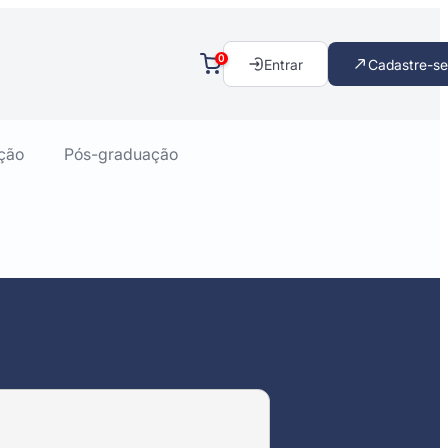
0
Entrar
Cadastre-se
ção
Pós-graduação