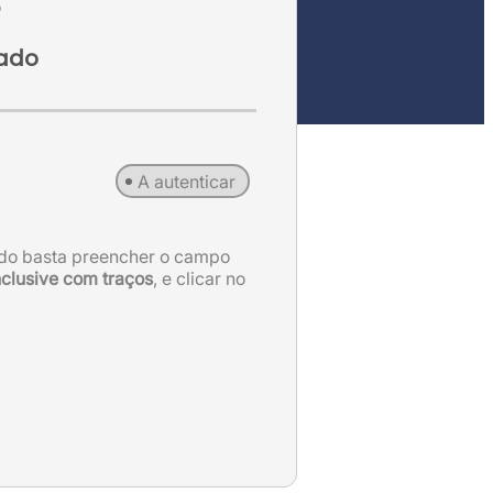
o
cado
A autenticar
cado basta preencher o campo
nclusive com traços
, e clicar no