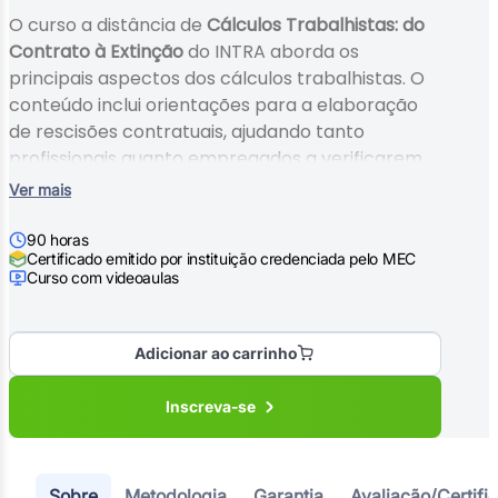
O curso a distância de
Cálculos Trabalhistas: do
Contrato à Extinção
do INTRA aborda os
principais aspectos dos cálculos trabalhistas. O
conteúdo inclui orientações para a elaboração
de rescisões contratuais, ajudando tanto
profissionais quanto empregados a verificarem
se os direitos previstos na CLT estão sendo
Ver mais
devidamente cumpridos. Ideal para quem deseja
entender os cálculos de verbas trabalhistas e
90 horas
Certificado emitido por instituição credenciada pelo MEC
atuar com mais segurança em processos
Curso com videoaulas
administrativos ou ações judiciais relacionadas ao
tema.
Adicionar ao carrinho
Inscreva-se
Sobre
Metodologia
Garantia
Avaliação/Certifi