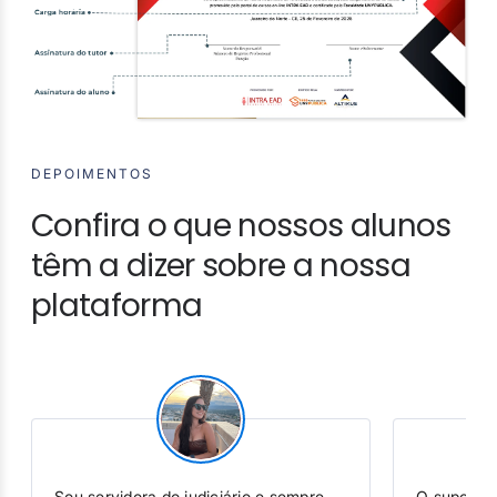
DEPOIMENTOS
Confira o que nossos alunos
têm a dizer sobre a nossa
plataforma
Sou servidora do judiciário e sempre
O suporte 