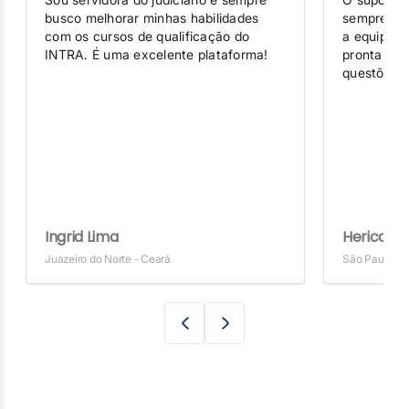
busco melhorar minhas habilidades
sempre que
com os cursos de qualificação do
a equipe 
INTRA. É uma excelente plataforma!
prontament
questões c
Ingrid Lima
Herico Oli
Juazeiro do Norte - Ceará
São Paulo - 