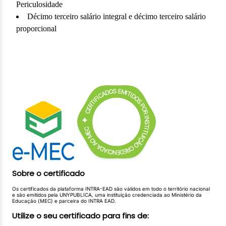
Periculosidade
Décimo terceiro salário integral e décimo terceiro salário
proporcional
Prêmios, Abonos e Gratificações
Auxílio-alimentação, Vale-transporte, Salário-família e
Salário-maternidade
Verbas Rescisórias
Indenização por tempo de serviço
Direitos na despedida do estável provisório
Indenização do artigo 9º da Lei 6.708/79 e Lei 7.238/84
Multa do artigo 477 da CLT e Multa do artigo 467 da
CLT
Indenização na rescisão de contrato com prazo
determinado
Sobre o certificado
Seguro-desemprego
Descontos Obrigatórios na Folha de Pagamento
Os certificados da plataforma INTRA-EAD são válidos em todo o território nacional
e são emitidos pela UNYPUBLICA, uma instituição credenciada ao Ministério da
Contribuição fiscal - Imposto de Renda
Educação (MEC) e parceira do INTRA EAD.
O FGTS nas Ações Trabalhistas
Utilize o seu certificado para fins de:
Contribuições Fiscais e Previdenciárias nas Ações