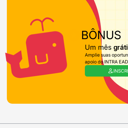
BÔNUS
Um mês
grát
Amplie suas oportuni
apoio do INTRA EAD e
INSCR