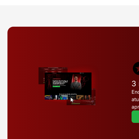
3
Enq
atu
apr