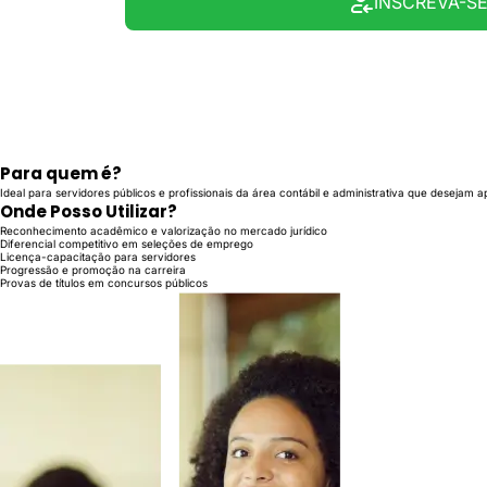
INSCREVA-S
Para quem é?
Ideal para servidores públicos e profissionais da área contábil e administrativa que desejam 
Onde Posso Utilizar?
Reconhecimento acadêmico e valorização no mercado jurídico
Diferencial competitivo em seleções de emprego
Licença-capacitação para servidores
Progressão e promoção na carreira
Provas de títulos em concursos públicos